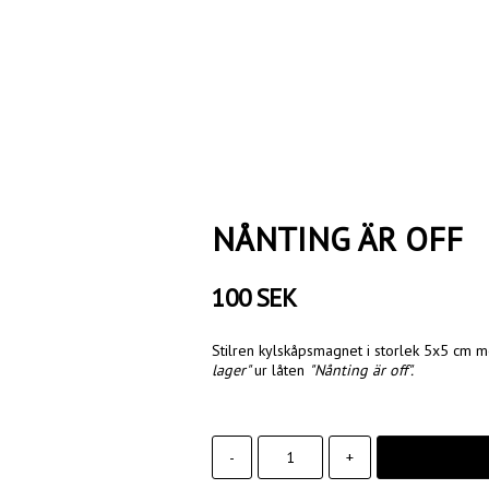
NÅNTING ÄR OFF
100 SEK
Stilren kylskåpsmagnet i storlek 5x5 cm m
lager"
ur låten
"Nånting är off".
-
+