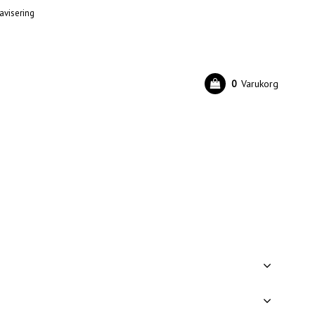
avisering
0
Varukorg